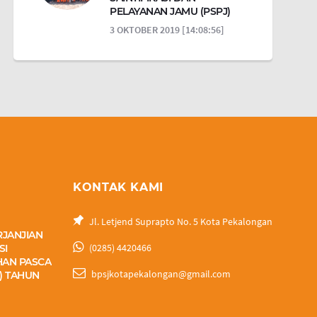
PELAYANAN JAMU (PSPJ)
3 OKTOBER 2019 [14:08:56]
KONTAK KAMI
Jl. Letjend Suprapto No. 5 Kota Pekalongan
RJANJIAN
(0285) 4420466
SI
HAN PASCA
bpsjkotapekalongan@gmail.com
) TAHUN