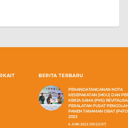
RKAIT
BERITA TERBARU
PENANDATANGANAN NOTA
KESEPAKATAN (MOU) DAN PE
KERJA SAMA (PKS) REVITALISA
PERALATAN PUSAT PENGOLA
PANEN TANAMAN OBAT (P4TO
2023
6 JUNI 2023 [09:23:07]